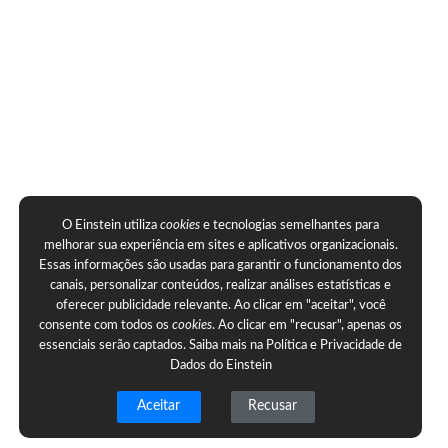
O Einstein utiliza
cookies
e tecnologias semelhantes para
melhorar sua experiência em sites e aplicativos organizacionais.
Essas informações são usadas para garantir o funcionamento dos
canais, personalizar conteúdos, realizar análises estatísticas e
oferecer publicidade relevante. Ao clicar em "aceitar", você
consente com todos os
cookies
. Ao clicar em "recusar", apenas os
essenciais serão captados. Saiba mais na
Política e Privacidade de
Dados do Einstein
Aceitar
Recusar