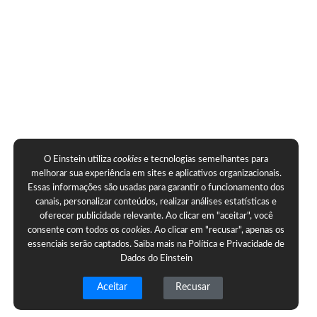
O Einstein utiliza
cookies
e tecnologias semelhantes para
melhorar sua experiência em sites e aplicativos organizacionais.
Essas informações são usadas para garantir o funcionamento dos
canais, personalizar conteúdos, realizar análises estatísticas e
oferecer publicidade relevante. Ao clicar em "aceitar", você
consente com todos os
cookies
. Ao clicar em "recusar", apenas os
essenciais serão captados. Saiba mais na
Política e Privacidade de
Dados do Einstein
Aceitar
Recusar