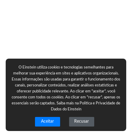
O Einstein utiliza
cookies
e tecnologias semelhantes para
melhorar sua experiência em sites e aplicativos organizacionais.
Essas informações são usadas para garantir o funcionamento dos
canais, personalizar conteúdos, realizar análises estatísticas e
oferecer publicidade relevante. Ao clicar em "aceitar", você
consente com todos os
cookies
. Ao clicar em "recusar", apenas os
essenciais serão captados. Saiba mais na
Política e Privacidade de
Dados do Einstein
Aceitar
Recusar