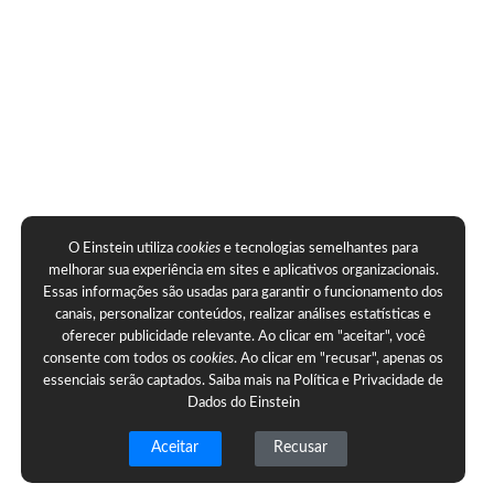
O Einstein utiliza
cookies
e tecnologias semelhantes para
melhorar sua experiência em sites e aplicativos organizacionais.
Essas informações são usadas para garantir o funcionamento dos
canais, personalizar conteúdos, realizar análises estatísticas e
oferecer publicidade relevante. Ao clicar em "aceitar", você
consente com todos os
cookies
. Ao clicar em "recusar", apenas os
essenciais serão captados. Saiba mais na
Política e Privacidade de
Dados do Einstein
Aceitar
Recusar