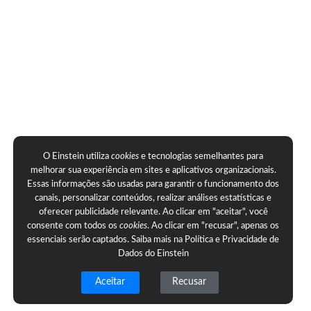
O Einstein utiliza
cookies
e tecnologias semelhantes para
melhorar sua experiência em sites e aplicativos organizacionais.
Essas informações são usadas para garantir o funcionamento dos
canais, personalizar conteúdos, realizar análises estatísticas e
oferecer publicidade relevante. Ao clicar em "aceitar", você
consente com todos os
cookies
. Ao clicar em "recusar", apenas os
essenciais serão captados. Saiba mais na
Política e Privacidade de
Dados do Einstein
Aceitar
Recusar