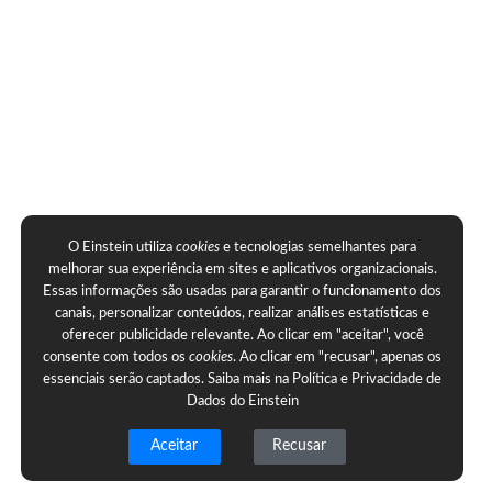
O Einstein utiliza
cookies
e tecnologias semelhantes para
melhorar sua experiência em sites e aplicativos organizacionais.
Essas informações são usadas para garantir o funcionamento dos
canais, personalizar conteúdos, realizar análises estatísticas e
oferecer publicidade relevante. Ao clicar em "aceitar", você
consente com todos os
cookies
. Ao clicar em "recusar", apenas os
essenciais serão captados. Saiba mais na
Política e Privacidade de
Dados do Einstein
Aceitar
Recusar