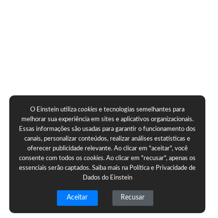
O Einstein utiliza
cookies
e tecnologias semelhantes para
melhorar sua experiência em sites e aplicativos organizacionais.
Essas informações são usadas para garantir o funcionamento dos
canais, personalizar conteúdos, realizar análises estatísticas e
oferecer publicidade relevante. Ao clicar em "aceitar", você
consente com todos os
cookies
. Ao clicar em "recusar", apenas os
essenciais serão captados. Saiba mais na
Política e Privacidade de
Dados do Einstein
Aceitar
Recusar