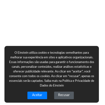
O Einstein utiliza
cookies
e tecnologias semelhantes para
melhorar sua experiência em sites e aplicativos organizacionais.
Essas informações são usadas para garantir o funcionamento dos
canais, personalizar conteúdos, realizar análises estatísticas e
oferecer publicidade relevante. Ao clicar em "aceitar", você
consente com todos os
cookies
. Ao clicar em "recusar", apenas os
essenciais serão captados. Saiba mais na
Política e Privacidade de
Dados do Einstein
Aceitar
Recusar