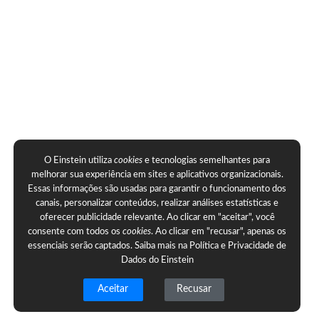
O Einstein utiliza
cookies
e tecnologias semelhantes para
melhorar sua experiência em sites e aplicativos organizacionais.
Essas informações são usadas para garantir o funcionamento dos
canais, personalizar conteúdos, realizar análises estatísticas e
oferecer publicidade relevante. Ao clicar em "aceitar", você
consente com todos os
cookies
. Ao clicar em "recusar", apenas os
essenciais serão captados. Saiba mais na
Política e Privacidade de
Dados do Einstein
Aceitar
Recusar