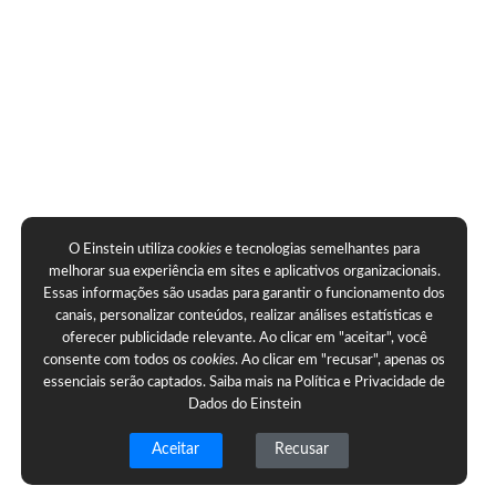
O Einstein utiliza
cookies
e tecnologias semelhantes para
melhorar sua experiência em sites e aplicativos organizacionais.
Essas informações são usadas para garantir o funcionamento dos
canais, personalizar conteúdos, realizar análises estatísticas e
oferecer publicidade relevante. Ao clicar em "aceitar", você
consente com todos os
cookies
. Ao clicar em "recusar", apenas os
essenciais serão captados. Saiba mais na
Política e Privacidade de
Dados do Einstein
Aceitar
Recusar