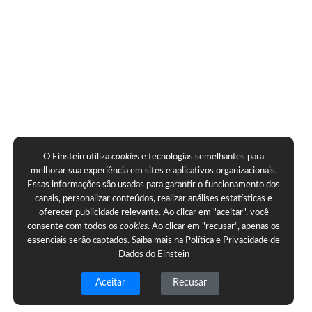
O Einstein utiliza
cookies
e tecnologias semelhantes para
melhorar sua experiência em sites e aplicativos organizacionais.
Essas informações são usadas para garantir o funcionamento dos
canais, personalizar conteúdos, realizar análises estatísticas e
oferecer publicidade relevante. Ao clicar em "aceitar", você
consente com todos os
cookies
. Ao clicar em "recusar", apenas os
essenciais serão captados. Saiba mais na
Política e Privacidade de
Dados do Einstein
Aceitar
Recusar