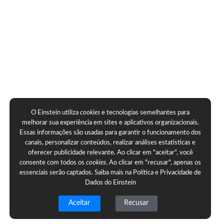
O Einstein utiliza
cookies
e tecnologias semelhantes para
melhorar sua experiência em sites e aplicativos organizacionais.
Essas informações são usadas para garantir o funcionamento dos
canais, personalizar conteúdos, realizar análises estatísticas e
oferecer publicidade relevante. Ao clicar em "aceitar", você
consente com todos os
cookies
. Ao clicar em "recusar", apenas os
essenciais serão captados. Saiba mais na
Política e Privacidade de
Dados do Einstein
Aceitar
Recusar