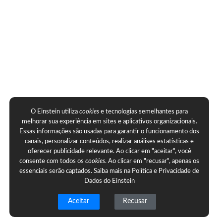
O Einstein utiliza
cookies
e tecnologias semelhantes para
melhorar sua experiência em sites e aplicativos organizacionais.
Essas informações são usadas para garantir o funcionamento dos
canais, personalizar conteúdos, realizar análises estatísticas e
oferecer publicidade relevante. Ao clicar em "aceitar", você
consente com todos os
cookies
. Ao clicar em "recusar", apenas os
essenciais serão captados. Saiba mais na
Política e Privacidade de
Dados do Einstein
Aceitar
Recusar