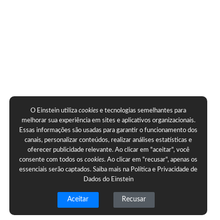
O Einstein utiliza
cookies
e tecnologias semelhantes para
melhorar sua experiência em sites e aplicativos organizacionais.
Essas informações são usadas para garantir o funcionamento dos
canais, personalizar conteúdos, realizar análises estatísticas e
oferecer publicidade relevante. Ao clicar em "aceitar", você
consente com todos os
cookies
. Ao clicar em "recusar", apenas os
essenciais serão captados. Saiba mais na
Política e Privacidade de
Dados do Einstein
Aceitar
Recusar