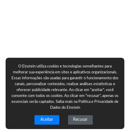
O Einstein utiliza
cookies
e tecnologias semelhantes para
melhorar sua experiência em sites e aplicativos organizacionais.
Essas informações são usadas para garantir o funcionamento dos
canais, personalizar conteúdos, realizar análises estatísticas e
oferecer publicidade relevante. Ao clicar em "aceitar", você
consente com todos os
cookies
. Ao clicar em "recusar", apenas os
essenciais serão captados. Saiba mais na
Política e Privacidade de
Dados do Einstein
Aceitar
Recusar