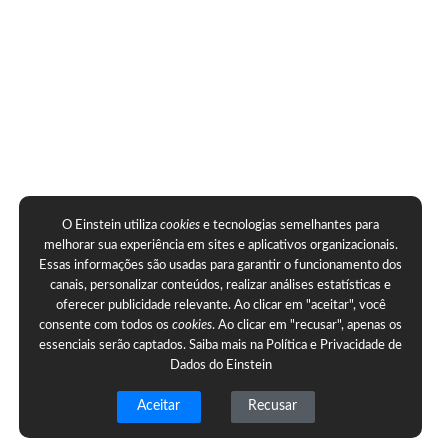
O Einstein utiliza
cookies
e tecnologias semelhantes para
melhorar sua experiência em sites e aplicativos organizacionais.
Essas informações são usadas para garantir o funcionamento dos
canais, personalizar conteúdos, realizar análises estatísticas e
oferecer publicidade relevante. Ao clicar em "aceitar", você
consente com todos os
cookies
. Ao clicar em "recusar", apenas os
essenciais serão captados. Saiba mais na
Política e Privacidade de
Dados do Einstein
Aceitar
Recusar