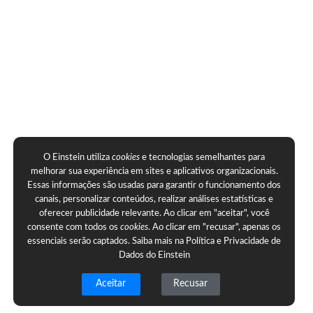
O Einstein utiliza
cookies
e tecnologias semelhantes para
melhorar sua experiência em sites e aplicativos organizacionais.
Essas informações são usadas para garantir o funcionamento dos
canais, personalizar conteúdos, realizar análises estatísticas e
oferecer publicidade relevante. Ao clicar em "aceitar", você
consente com todos os
cookies
. Ao clicar em "recusar", apenas os
essenciais serão captados. Saiba mais na
Política e Privacidade de
Dados do Einstein
Aceitar
Recusar