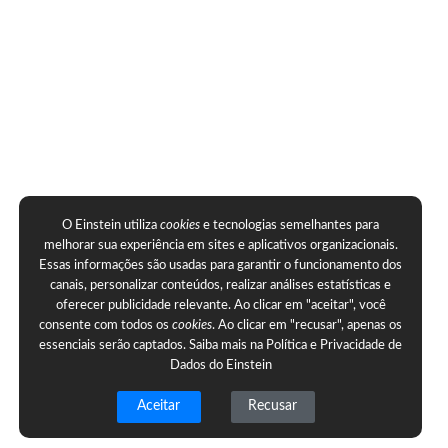
O Einstein utiliza
cookies
e tecnologias semelhantes para
melhorar sua experiência em sites e aplicativos organizacionais.
Essas informações são usadas para garantir o funcionamento dos
canais, personalizar conteúdos, realizar análises estatísticas e
oferecer publicidade relevante. Ao clicar em "aceitar", você
consente com todos os
cookies
. Ao clicar em "recusar", apenas os
essenciais serão captados. Saiba mais na
Política e Privacidade de
Dados do Einstein
Aceitar
Recusar