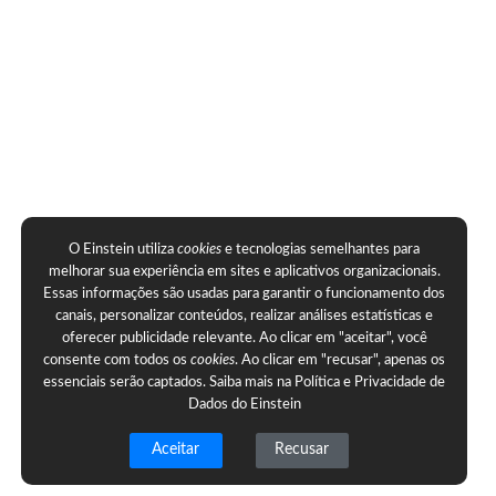
O Einstein utiliza
cookies
e tecnologias semelhantes para
melhorar sua experiência em sites e aplicativos organizacionais.
Essas informações são usadas para garantir o funcionamento dos
canais, personalizar conteúdos, realizar análises estatísticas e
oferecer publicidade relevante. Ao clicar em "aceitar", você
consente com todos os
cookies
. Ao clicar em "recusar", apenas os
essenciais serão captados. Saiba mais na
Política e Privacidade de
Dados do Einstein
Aceitar
Recusar