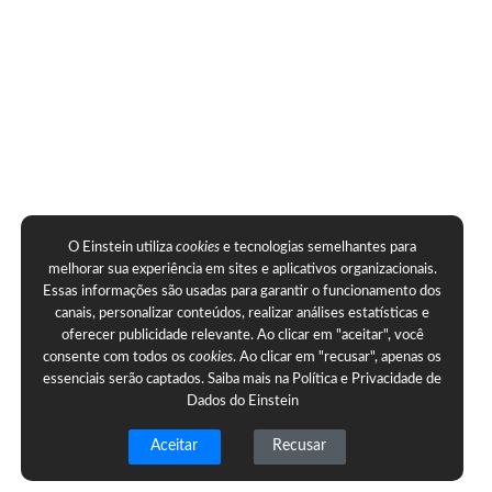
O Einstein utiliza
cookies
e tecnologias semelhantes para
melhorar sua experiência em sites e aplicativos organizacionais.
Essas informações são usadas para garantir o funcionamento dos
canais, personalizar conteúdos, realizar análises estatísticas e
oferecer publicidade relevante. Ao clicar em "aceitar", você
consente com todos os
cookies
. Ao clicar em "recusar", apenas os
essenciais serão captados. Saiba mais na
Política e Privacidade de
Dados do Einstein
Aceitar
Recusar