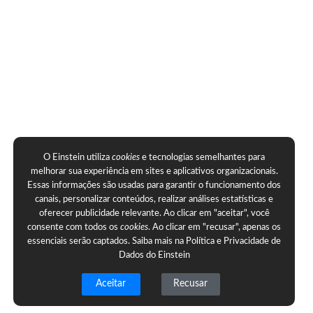
O Einstein utiliza
cookies
e tecnologias semelhantes para
melhorar sua experiência em sites e aplicativos organizacionais.
Essas informações são usadas para garantir o funcionamento dos
canais, personalizar conteúdos, realizar análises estatísticas e
oferecer publicidade relevante. Ao clicar em "aceitar", você
consente com todos os
cookies
. Ao clicar em "recusar", apenas os
essenciais serão captados. Saiba mais na
Política e Privacidade de
Dados do Einstein
Aceitar
Recusar