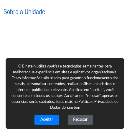
Sobre a Unidade
O Einstein utiliza
cookies
e tecnologias semelhantes para
melhorar sua experiência em sites e aplicativos organizacionais.
Essas informações são usadas para garantir o funcionamento dos
canais, personalizar conteúdos, realizar análises estatísticas e
oferecer publicidade relevante. Ao clicar em "aceitar", você
consente com todos os
cookies
. Ao clicar em "recusar", apenas os
essenciais serão captados. Saiba mais na
Política e Privacidade de
Dados do Einstein
Aceitar
Recusar