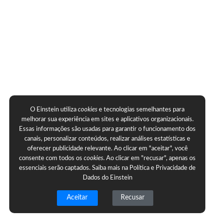
O Einstein utiliza
cookies
e tecnologias semelhantes para
melhorar sua experiência em sites e aplicativos organizacionais.
Essas informações são usadas para garantir o funcionamento dos
canais, personalizar conteúdos, realizar análises estatísticas e
oferecer publicidade relevante. Ao clicar em "aceitar", você
consente com todos os
cookies
. Ao clicar em "recusar", apenas os
essenciais serão captados. Saiba mais na
Política e Privacidade de
Dados do Einstein
Aceitar
Recusar