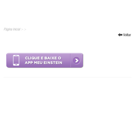
Página Inicial
>
>