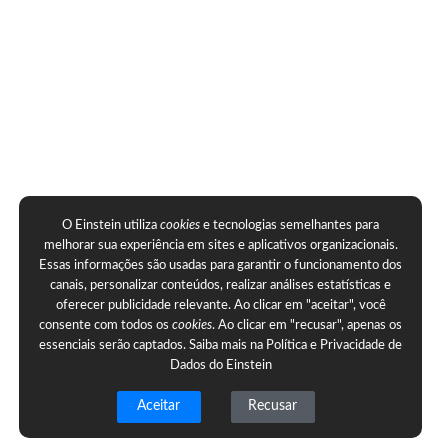
O Einstein utiliza
cookies
e tecnologias semelhantes para
melhorar sua experiência em sites e aplicativos organizacionais.
Essas informações são usadas para garantir o funcionamento dos
canais, personalizar conteúdos, realizar análises estatísticas e
oferecer publicidade relevante. Ao clicar em "aceitar", você
consente com todos os
cookies
. Ao clicar em "recusar", apenas os
essenciais serão captados. Saiba mais na
Política e Privacidade de
Dados do Einstein
Aceitar
Recusar