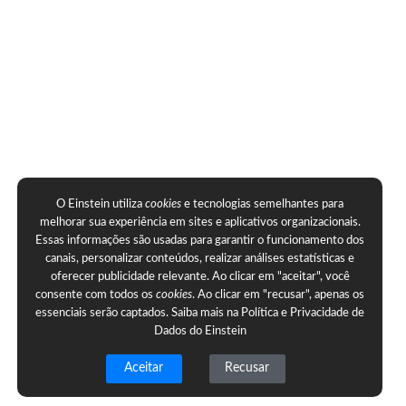
O Einstein utiliza
cookies
e tecnologias semelhantes para
melhorar sua experiência em sites e aplicativos organizacionais.
Essas informações são usadas para garantir o funcionamento dos
canais, personalizar conteúdos, realizar análises estatísticas e
oferecer publicidade relevante. Ao clicar em "aceitar", você
consente com todos os
cookies
. Ao clicar em "recusar", apenas os
essenciais serão captados. Saiba mais na
Política e Privacidade de
Dados do Einstein
Aceitar
Recusar