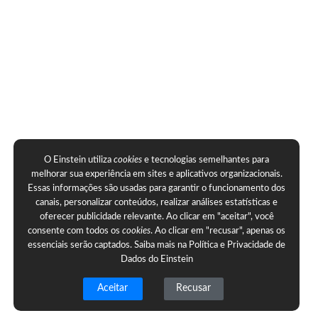
O Einstein utiliza
cookies
e tecnologias semelhantes para
melhorar sua experiência em sites e aplicativos organizacionais.
Essas informações são usadas para garantir o funcionamento dos
canais, personalizar conteúdos, realizar análises estatísticas e
oferecer publicidade relevante. Ao clicar em "aceitar", você
consente com todos os
cookies
. Ao clicar em "recusar", apenas os
essenciais serão captados. Saiba mais na
Política e Privacidade de
Dados do Einstein
Aceitar
Recusar