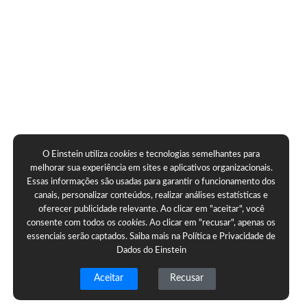
O Einstein utiliza
cookies
e tecnologias semelhantes para
melhorar sua experiência em sites e aplicativos organizacionais.
Essas informações são usadas para garantir o funcionamento dos
canais, personalizar conteúdos, realizar análises estatísticas e
oferecer publicidade relevante. Ao clicar em "aceitar", você
consente com todos os
cookies
. Ao clicar em "recusar", apenas os
essenciais serão captados. Saiba mais na
Política e Privacidade de
Dados do Einstein
Aceitar
Recusar