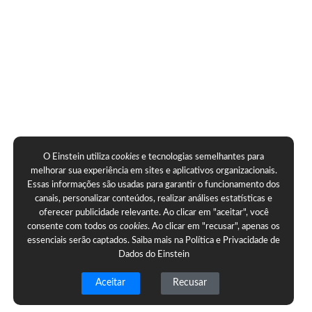
O Einstein utiliza
cookies
e tecnologias semelhantes para
melhorar sua experiência em sites e aplicativos organizacionais.
Essas informações são usadas para garantir o funcionamento dos
canais, personalizar conteúdos, realizar análises estatísticas e
oferecer publicidade relevante. Ao clicar em "aceitar", você
consente com todos os
cookies
. Ao clicar em "recusar", apenas os
essenciais serão captados. Saiba mais na
Política e Privacidade de
Dados do Einstein
Aceitar
Recusar