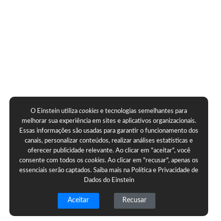
O Einstein utiliza
cookies
e tecnologias semelhantes para
melhorar sua experiência em sites e aplicativos organizacionais.
Essas informações são usadas para garantir o funcionamento dos
canais, personalizar conteúdos, realizar análises estatísticas e
oferecer publicidade relevante. Ao clicar em "aceitar", você
consente com todos os
cookies
. Ao clicar em "recusar", apenas os
essenciais serão captados. Saiba mais na
Política e Privacidade de
Dados do Einstein
Aceitar
Recusar