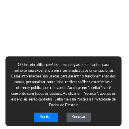
O Einstein utiliza
cookies
e tecnologias semelhantes para
melhorar sua experiência em sites e aplicativos organizacionais.
Essas informações são usadas para garantir o funcionamento dos
canais, personalizar conteúdos, realizar análises estatísticas e
oferecer publicidade relevante. Ao clicar em "aceitar", você
consente com todos os
cookies
. Ao clicar em "recusar", apenas os
essenciais serão captados. Saiba mais na
Política e Privacidade de
Dados do Einstein
Aceitar
Recusar