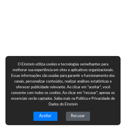
O Einstein utiliza
cookies
e tecnologias semelhantes para
melhorar sua experiência em sites e aplicativos organizacionais.
Essas informações são usadas para garantir o funcionamento dos
canais, personalizar conteúdos, realizar análises estatísticas e
oferecer publicidade relevante. Ao clicar em "aceitar", você
consente com todos os
cookies
. Ao clicar em "recusar", apenas os
essenciais serão captados. Saiba mais na
Política e Privacidade de
Dados do Einstein
Aceitar
Recusar