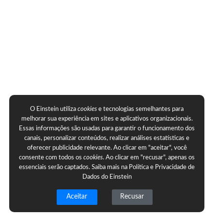
O Einstein utiliza
cookies
e tecnologias semelhantes para
melhorar sua experiência em sites e aplicativos organizacionais.
Essas informações são usadas para garantir o funcionamento dos
canais, personalizar conteúdos, realizar análises estatísticas e
oferecer publicidade relevante. Ao clicar em "aceitar", você
consente com todos os
cookies
. Ao clicar em "recusar", apenas os
essenciais serão captados. Saiba mais na
Política e Privacidade de
Dados do Einstein
Aceitar
Recusar