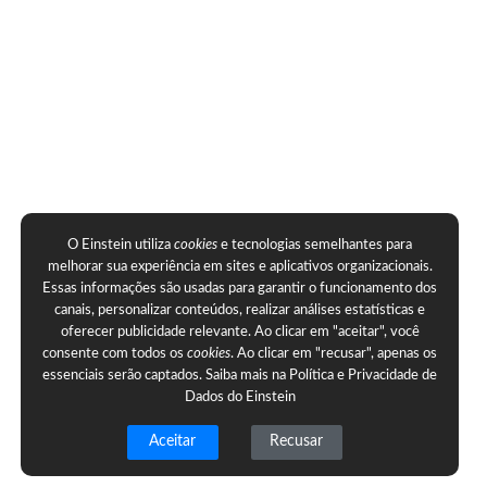
O Einstein utiliza
cookies
e tecnologias semelhantes para
melhorar sua experiência em sites e aplicativos organizacionais.
Essas informações são usadas para garantir o funcionamento dos
canais, personalizar conteúdos, realizar análises estatísticas e
oferecer publicidade relevante. Ao clicar em "aceitar", você
consente com todos os
cookies
. Ao clicar em "recusar", apenas os
essenciais serão captados. Saiba mais na
Política e Privacidade de
Dados do Einstein
Aceitar
Recusar