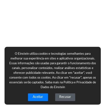
O Einstein utiliza
cookies
e tecnologias semelhantes para
melhorar sua experiência em sites e aplicativos organizacionais.
Essas informações são usadas para garantir o funcionamento dos
canais, personalizar conteúdos, realizar análises estatísticas e
oferecer publicidade relevante. Ao clicar em "aceitar", você
consente com todos os
cookies
. Ao clicar em "recusar", apenas os
essenciais serão captados. Saiba mais na
Política e Privacidade de
Dados do Einstein
Aceitar
Recusar