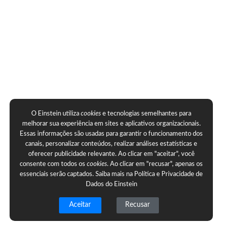
O Einstein utiliza
cookies
e tecnologias semelhantes para
melhorar sua experiência em sites e aplicativos organizacionais.
Essas informações são usadas para garantir o funcionamento dos
canais, personalizar conteúdos, realizar análises estatísticas e
oferecer publicidade relevante. Ao clicar em "aceitar", você
consente com todos os
cookies
. Ao clicar em "recusar", apenas os
essenciais serão captados. Saiba mais na
Política e Privacidade de
Dados do Einstein
Aceitar
Recusar