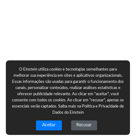
O Einstein utiliza
cookies
e tecnologias semelhantes para
melhorar sua experiência em sites e aplicativos organizacionais.
Essas informações são usadas para garantir o funcionamento dos
canais, personalizar conteúdos, realizar análises estatísticas e
oferecer publicidade relevante. Ao clicar em "aceitar", você
consente com todos os
cookies
. Ao clicar em "recusar", apenas os
essenciais serão captados. Saiba mais na
Política e Privacidade de
Dados do Einstein
Aceitar
Recusar