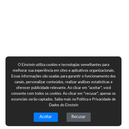
O Einstein utiliza
cookies
e tecnologias semelhantes para
melhorar sua experiência em sites e aplicativos organizacionais.
Essas informações são usadas para garantir o funcionamento dos
canais, personalizar conteúdos, realizar análises estatísticas e
oferecer publicidade relevante. Ao clicar em "aceitar", você
consente com todos os
cookies
. Ao clicar em "recusar", apenas os
essenciais serão captados. Saiba mais na
Política e Privacidade de
Dados do Einstein
Aceitar
Recusar