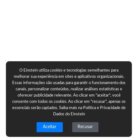
O Einstein utiliza
cookies
e tecnologias semelhantes para
melhorar sua experiência em sites e aplicativos organizacionais.
Essas informações são usadas para garantir o funcionamento dos
canais, personalizar conteúdos, realizar análises estatísticas e
oferecer publicidade relevante. Ao clicar em "aceitar", você
consente com todos os
cookies
. Ao clicar em "recusar", apenas os
essenciais serão captados. Saiba mais na
Política e Privacidade de
Dados do Einstein
Aceitar
Recusar