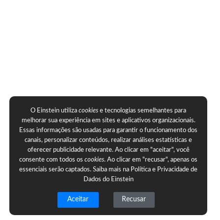
O Einstein utiliza
cookies
e tecnologias semelhantes para
melhorar sua experiência em sites e aplicativos organizacionais.
Essas informações são usadas para garantir o funcionamento dos
canais, personalizar conteúdos, realizar análises estatísticas e
oferecer publicidade relevante. Ao clicar em "aceitar", você
consente com todos os
cookies
. Ao clicar em "recusar", apenas os
essenciais serão captados. Saiba mais na
Política e Privacidade de
Dados do Einstein
Aceitar
Recusar