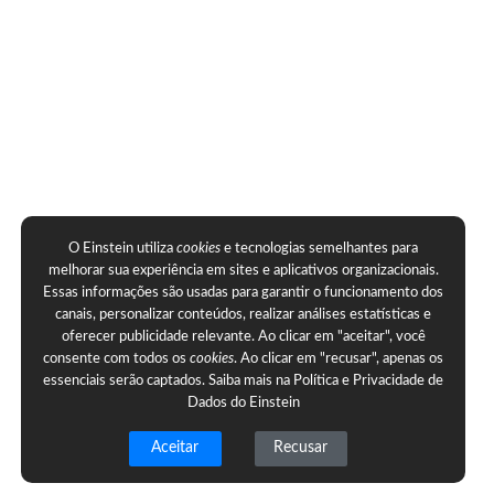
O Einstein utiliza
cookies
e tecnologias semelhantes para
melhorar sua experiência em sites e aplicativos organizacionais.
Essas informações são usadas para garantir o funcionamento dos
canais, personalizar conteúdos, realizar análises estatísticas e
oferecer publicidade relevante. Ao clicar em "aceitar", você
consente com todos os
cookies
. Ao clicar em "recusar", apenas os
essenciais serão captados. Saiba mais na
Política e Privacidade de
Dados do Einstein
Aceitar
Recusar