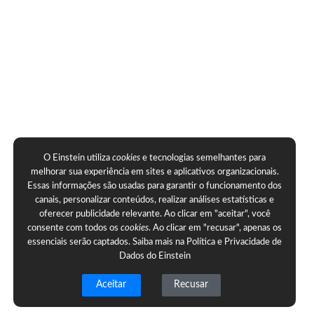
O Einstein utiliza
cookies
e tecnologias semelhantes para
melhorar sua experiência em sites e aplicativos organizacionais.
Essas informações são usadas para garantir o funcionamento dos
canais, personalizar conteúdos, realizar análises estatísticas e
oferecer publicidade relevante. Ao clicar em "aceitar", você
consente com todos os
cookies
. Ao clicar em "recusar", apenas os
essenciais serão captados. Saiba mais na
Política e Privacidade de
Dados do Einstein
Aceitar
Recusar