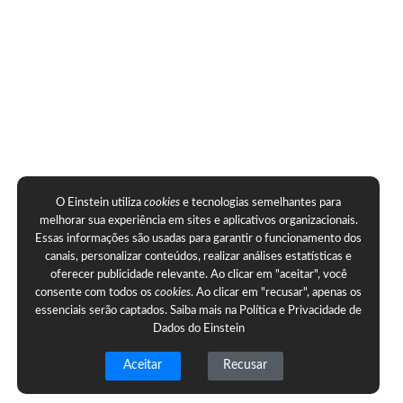
O Einstein utiliza
cookies
e tecnologias semelhantes para
melhorar sua experiência em sites e aplicativos organizacionais.
Essas informações são usadas para garantir o funcionamento dos
canais, personalizar conteúdos, realizar análises estatísticas e
oferecer publicidade relevante. Ao clicar em "aceitar", você
consente com todos os
cookies
. Ao clicar em "recusar", apenas os
essenciais serão captados. Saiba mais na
Política e Privacidade de
Dados do Einstein
Aceitar
Recusar