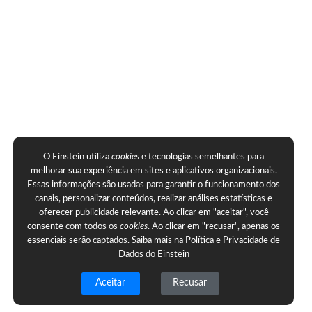
O Einstein utiliza
cookies
e tecnologias semelhantes para
melhorar sua experiência em sites e aplicativos organizacionais.
Essas informações são usadas para garantir o funcionamento dos
canais, personalizar conteúdos, realizar análises estatísticas e
oferecer publicidade relevante. Ao clicar em "aceitar", você
consente com todos os
cookies
. Ao clicar em "recusar", apenas os
essenciais serão captados. Saiba mais na
Política e Privacidade de
Dados do Einstein
Aceitar
Recusar