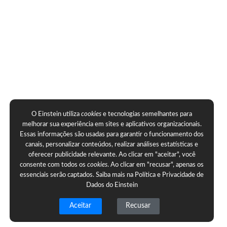
O Einstein utiliza
cookies
e tecnologias semelhantes para
melhorar sua experiência em sites e aplicativos organizacionais.
Essas informações são usadas para garantir o funcionamento dos
canais, personalizar conteúdos, realizar análises estatísticas e
oferecer publicidade relevante. Ao clicar em "aceitar", você
consente com todos os
cookies
. Ao clicar em "recusar", apenas os
essenciais serão captados. Saiba mais na
Política e Privacidade de
Dados do Einstein
Aceitar
Recusar