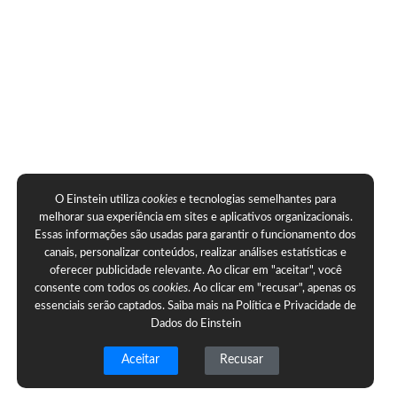
O Einstein utiliza
cookies
e tecnologias semelhantes para
melhorar sua experiência em sites e aplicativos organizacionais.
Essas informações são usadas para garantir o funcionamento dos
canais, personalizar conteúdos, realizar análises estatísticas e
oferecer publicidade relevante. Ao clicar em "aceitar", você
consente com todos os
cookies
. Ao clicar em "recusar", apenas os
essenciais serão captados. Saiba mais na
Política e Privacidade de
Dados do Einstein
Aceitar
Recusar