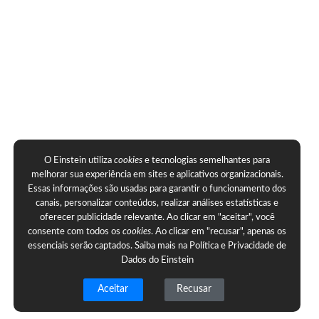
O Einstein utiliza
cookies
e tecnologias semelhantes para
melhorar sua experiência em sites e aplicativos organizacionais.
Essas informações são usadas para garantir o funcionamento dos
canais, personalizar conteúdos, realizar análises estatísticas e
oferecer publicidade relevante. Ao clicar em "aceitar", você
consente com todos os
cookies
. Ao clicar em "recusar", apenas os
essenciais serão captados. Saiba mais na
Política e Privacidade de
Dados do Einstein
Aceitar
Recusar