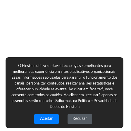
O Einstein utiliza
cookies
e tecnologias semelhantes para
melhorar sua experiência em sites e aplicativos organizacionais.
Essas informações são usadas para garantir o funcionamento dos
canais, personalizar conteúdos, realizar análises estatísticas e
oferecer publicidade relevante. Ao clicar em "aceitar", você
consente com todos os
cookies
. Ao clicar em "recusar", apenas os
essenciais serão captados. Saiba mais na
Política e Privacidade de
Dados do Einstein
Aceitar
Recusar