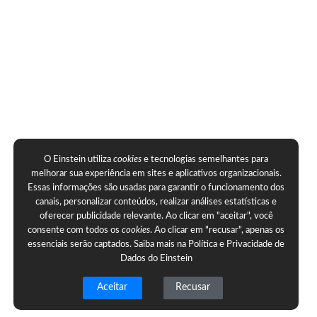
O Einstein utiliza
cookies
e tecnologias semelhantes para
melhorar sua experiência em sites e aplicativos organizacionais.
Essas informações são usadas para garantir o funcionamento dos
canais, personalizar conteúdos, realizar análises estatísticas e
oferecer publicidade relevante. Ao clicar em "aceitar", você
consente com todos os
cookies
. Ao clicar em "recusar", apenas os
essenciais serão captados. Saiba mais na
Política e Privacidade de
Dados do Einstein
Aceitar
Recusar