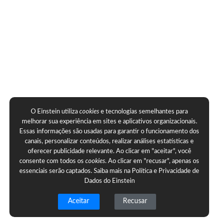
O Einstein utiliza
cookies
e tecnologias semelhantes para
melhorar sua experiência em sites e aplicativos organizacionais.
Essas informações são usadas para garantir o funcionamento dos
canais, personalizar conteúdos, realizar análises estatísticas e
oferecer publicidade relevante. Ao clicar em "aceitar", você
consente com todos os
cookies
. Ao clicar em "recusar", apenas os
essenciais serão captados. Saiba mais na
Política e Privacidade de
Dados do Einstein
Aceitar
Recusar