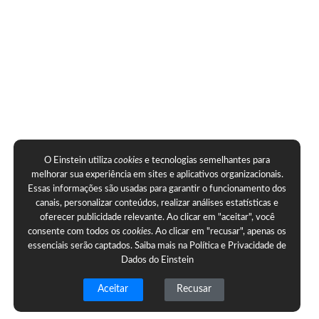
O Einstein utiliza
cookies
e tecnologias semelhantes para
melhorar sua experiência em sites e aplicativos organizacionais.
Essas informações são usadas para garantir o funcionamento dos
canais, personalizar conteúdos, realizar análises estatísticas e
oferecer publicidade relevante. Ao clicar em "aceitar", você
consente com todos os
cookies
. Ao clicar em "recusar", apenas os
essenciais serão captados. Saiba mais na
Política e Privacidade de
Dados do Einstein
Aceitar
Recusar